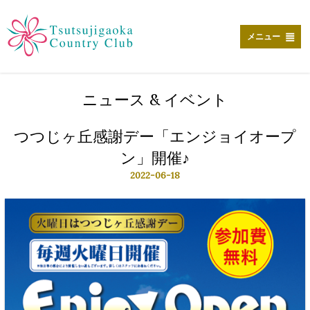
メ
イ
ン
メニュー
コ
ン
テ
ン
ニュース & イベント
ツ
に
移
つつじヶ丘感謝デー「エンジョイオープ
動
ン」開催♪
2022-06-18