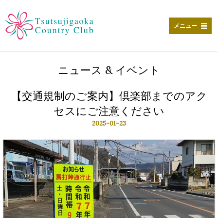
メ
イ
ン
メニュー
コ
ン
テ
ン
ニュース & イベント
ツ
に
移
【交通規制のご案内】倶楽部までのアク
動
セスにご注意ください
2025-01-23